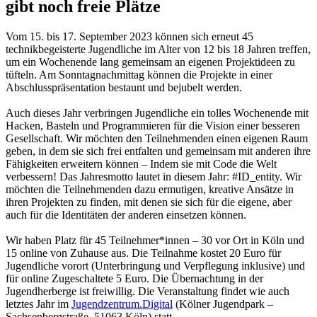
gibt noch freie Plätze
Vom 15. bis 17. September 2023 können sich erneut 45
technikbegeisterte Jugendliche im Alter von 12 bis 18 Jahren treffen,
um ein Wochenende lang gemeinsam an eigenen Projektideen zu
tüfteln. Am Sonntagnachmittag können die Projekte in einer
Abschlusspräsentation bestaunt und bejubelt werden.
Auch dieses Jahr verbringen Jugendliche ein tolles Wochenende mit
Hacken, Basteln und Programmieren für die Vision einer besseren
Gesellschaft. Wir möchten den Teilnehmenden einen eigenen Raum
geben, in dem sie sich frei entfalten und gemeinsam mit anderen ihre
Fähigkeiten erweitern können – Indem sie mit Code die Welt
verbessern! Das Jahresmotto lautet in diesem Jahr: #ID_entity. Wir
möchten die Teilnehmenden dazu ermutigen, kreative Ansätze in
ihren Projekten zu finden, mit denen sie sich für die eigene, aber
auch für die Identitäten der anderen einsetzen können.
Wir haben Platz für 45 Teilnehmer*innen – 30 vor Ort in Köln und
15 online von Zuhause aus. Die Teilnahme kostet 20 Euro für
Jugendliche vorort (Unterbringung und Verpflegung inklusive) und
für online Zugeschaltete 5 Euro. Die Übernachtung in der
Jugendherberge ist freiwillig. Die Veranstaltung findet wie auch
letztes Jahr im
Jugendzentrum.Digital
(Kölner Jugendpark –
Sachsenbergstraße, 51063 Köln) statt.